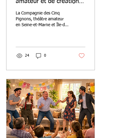
amateur et de création
culturelle en Île-de-
La Compagnie des Cinq
France
Pignons, théâtre amateur
en Seine-et-Marne et Île-de-
France, développe
spectacles, scènes et
répertoire au service du
public.
24
0