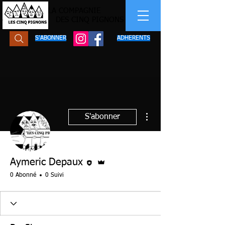
LA COMPAGNIE
DES CINQ PIGNONS
S'ABONNER
ADHERENTS
Plus d'actions
S'abonner
Rédacteur
Administrateur
Aymeric Depaux
0 Abonné
0 Suivi