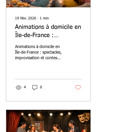
19 févr. 2026
∙
1
min
Animations à domicile en
Île-de-France :
spectacles sur mesure et
Animations à domicile en
théâtre interactif
Île-de-France : spectacles,
improvisation et contes
interactifs pour
événements, mêlant
créativité, humour et
émotions.
4
0