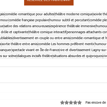
RESERVEZ DÈS MAINTENANT
ais
comédie romantique pour adultes
théâtre moderne comique
soirée th
humour
comédie française populaire
humour subtil et percutant
comédie ple
que
satire des relations amoureuses
expérience théâtrale immersive
humour 
e drôle et captivante
théâtre comique interactif
personnages attachants co
bliables
divertissement en couple ou entre amis
comédie romantique et h
s
sortie théâtre entre amis
comédie Les hommes préfèrent mentir
humour e
 manquer
spectacle vivant en Île-de-France
rire et divertissement Lagny-su
s sur scène
dialogues incisifs théâtre
situations absurdes et quiproquos
ri
Noté 0 étoile sur 5.
Pas encore de