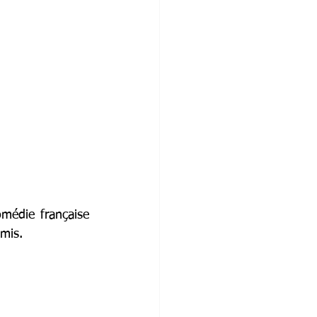
édie française 
amis.