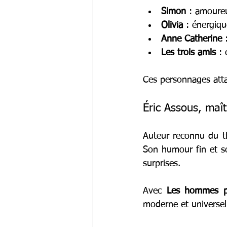
Simon
 : amoureu
Olivia
 : énergiqu
Anne Catherine
 
Les trois amis
 :
Ces personnages atta
Éric Assous, maî
Auteur reconnu du th
Son humour fin et sc
surprises.
Avec 
Les hommes pr
moderne et universel