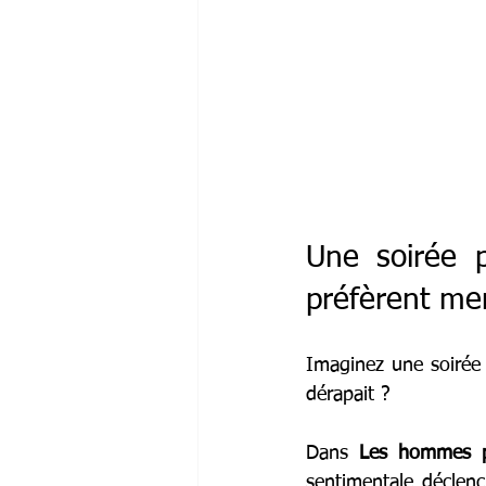
Une soirée 
préfèrent men
Imaginez une soirée 
dérapait ?
Dans 
Les hommes p
sentimentale déclen