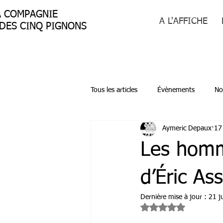
A COMPAGNIE
A L'AFFICHE
ES CINQ PIGNONS
Tous les articles
Évènements
No
Aymeric Depaux
17 
Les homm
d’Éric As
Dernière mise à jour :
21 j
Noté NaN étoiles sur