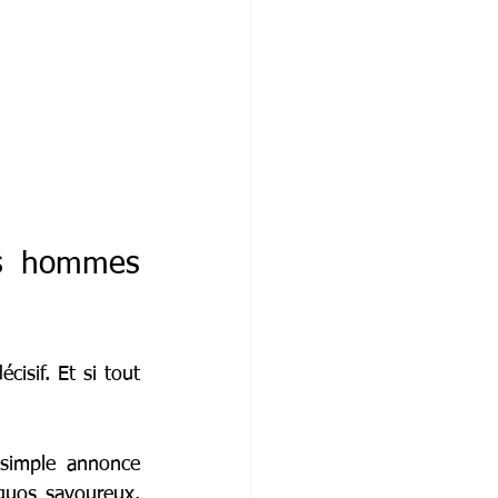
s hommes 
sif. Et si tout 
simple annonce 
quos savoureux. 