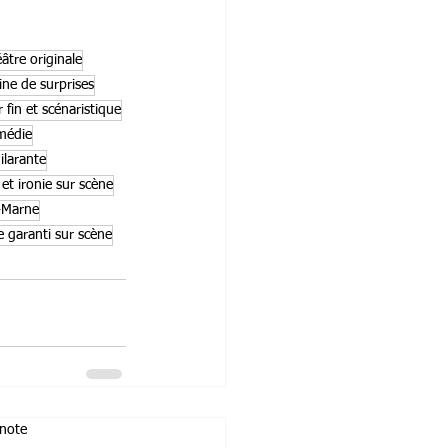
éâtre originale
ine de surprises
fin et scénaristique
médie
ilarante
t ironie sur scène
r-Marne
re garanti sur scène
 note