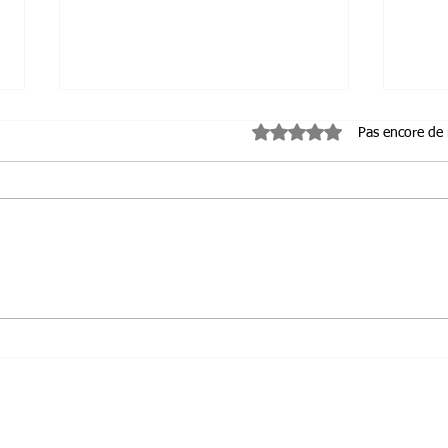
Noté 0 étoile sur 5.
Pas encore de
Improvisation théâtrale :
Conte
libérez créativité, spontanéité
et im
et jeu de scène
cont