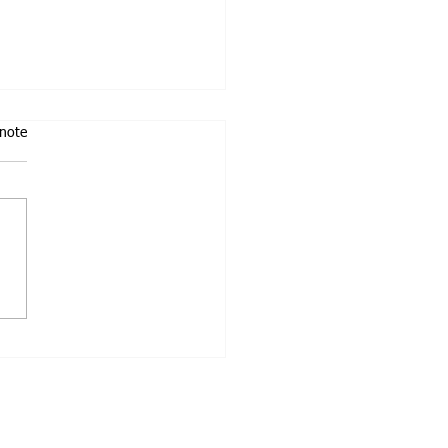
 note
s et narration : histoires
agination avec les
eurs de la compagnie