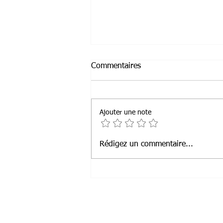
Commentaires
Ajouter une note
Animations à domicile en Île-
Rédigez un commentaire...
de-France : spectacles sur
mesure et théâtre interactif