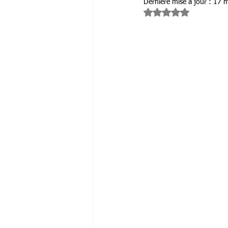
Dernière mise à jour :
17 m
Noté NaN étoiles sur