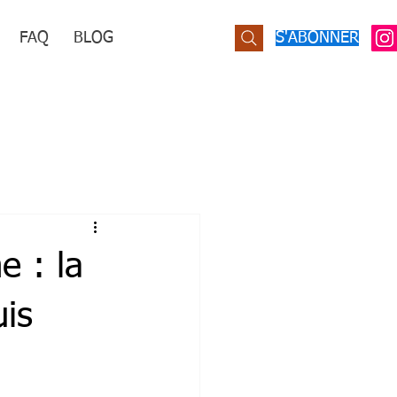
FAQ
BLOG
S'ABONNER
e : la
uis