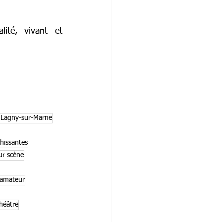
té, vivant et 
e Lagny-sur-Marne
chissantes
ur scène
 amateur
théâtre